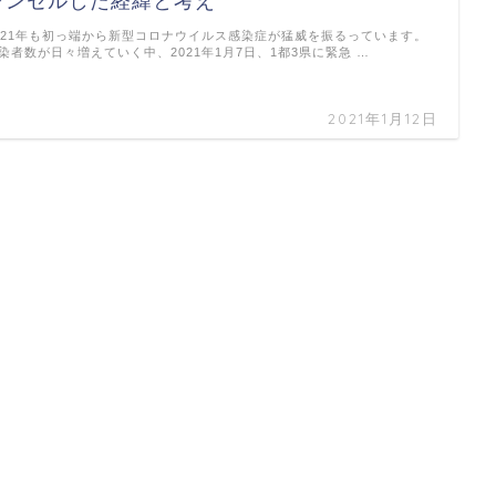
ャンセルした経緯と考え
021年も初っ端から新型コロナウイルス感染症が猛威を振るっています。
染者数が日々増えていく中、2021年1月7日、1都3県に緊急 …
2021年1月12日