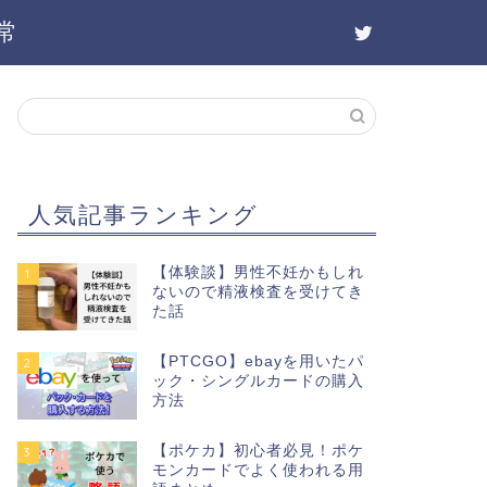
常
人気記事ランキング
【体験談】男性不妊かもしれ
1
ないので精液検査を受けてき
た話
【PTCGO】ebayを用いたパ
2
ック・シングルカードの購入
方法
【ポケカ】初心者必見！ポケ
3
モンカードでよく使われる用