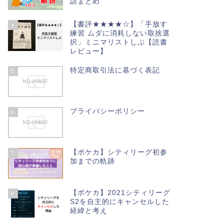
語まとめ
【書評★★★★☆】「手放す
4
練習 ムダに消耗しない取捨選
択」ミニマリストしぶ【読書
レビュー】
特定商取引法に基づく表記
5
プライバシーポリシー
6
【ポケカ】シティリーグ初参
7
加までの軌跡
【ポケカ】2021シティリーグ
8
S2を自主的にキャンセルした
経緯と考え